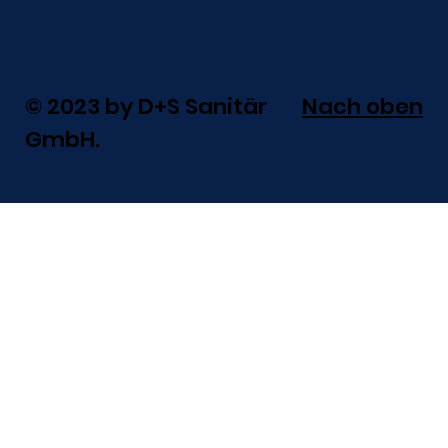
© 2023 by D+S Sanitär
Nach oben
GmbH.