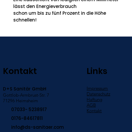
lässt den Energieverbrauch
schon um bis zu fünf Prozent in die Höhe
schnellen!
Kontakt
Links
Impressum
D+S Sanitär GmbH
Datenschutz
Gottlob-Armbrust-Str. 7
Haftung
71296 Heimsheim
AGB
07033- 5238917
Kontakt
0176-84617811
info@ds-sanitaer.com