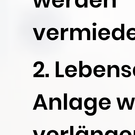
vermied
2. Leben
Anlage w
verlänge