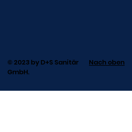
© 2023 by D+S Sanitär
Nach oben
GmbH.