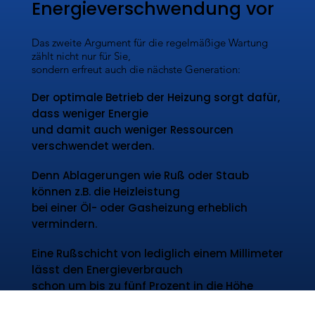
Energieverschwendung vor
Das zweite Argument für die regelmäßige Wartung
zählt nicht nur für Sie,
sondern erfreut auch die nächste Generation:
Der optimale Betrieb der Heizung sorgt dafür,
dass weniger Energie
und damit auch weniger Ressourcen
verschwendet werden.
Denn Ablagerungen wie Ruß oder Staub
können z.B. die Heizleistung
bei einer Öl- oder Gasheizung erheblich
vermindern.
Eine Rußschicht von lediglich einem Millimeter
lässt den Energieverbrauch
schon um bis zu fünf Prozent in die Höhe
schnellen!