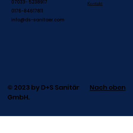
07033- 5238917
Kontakt
0176-84617811
info@ds-sanitaer.com
© 2023 by D+S Sanitär
Nach oben
GmbH.