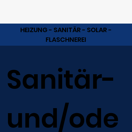
HEIZUNG - SANITÄR - SOLAR -
FLASCHNEREI
Sanitär-
und/ode