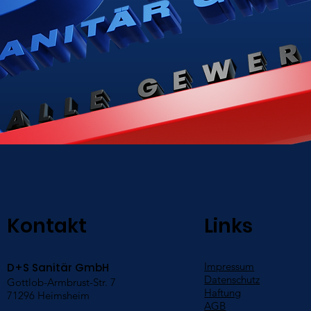
Kontakt
Links
Impressum
D+S Sanitär GmbH
Datenschutz
Gottlob-Armbrust-Str. 7
Haftung
71296 Heimsheim
AGB